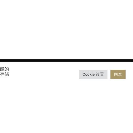
功能的
会存储
Cookie 设置
同意
CONTACT
全球布局
网络诈骗安全提示