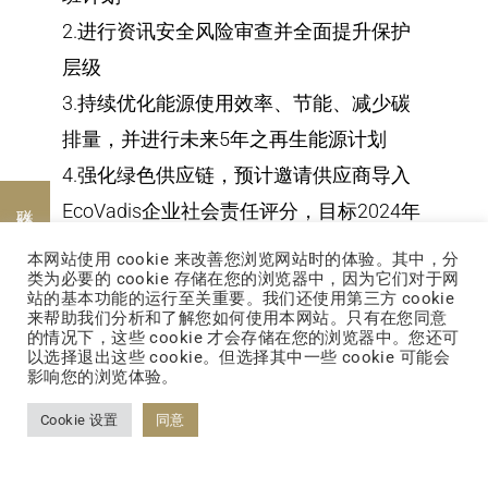
2.进行资讯安全风险审查并全面提升保护
层级
3.持续优化能源使用效率、节能、减少碳
排量，并进行未来5年之再生能源计划
4.强化绿色供应链，预计邀请供应商导入
联络我们
EcoVadis企业社会责任评分，目标2024年
完成前20大供应商EcoVadis计分卡
本网站使用 cookie 来改善您浏览网站时的体验。其中，分
类为必要的 cookie 存储在您的浏览器中，因为它们对于网
站的基本功能的运行至关重要。我们还使用第三方 cookie
2022第一季CSR委员会于2022.03.22召
来帮助我们分析和了解您如何使用本网站。只有在您同意
的情况下，这些 cookie 才会存储在您的浏览器中。您还可
开，讨论事项
以选择退出这些 cookie。但选择其中一些 cookie 可能会
将永续推进委员会CSR Committee更名
影响您的浏览体验。
为永续推进委员会ESG Committee
Cookie 设置
同意
2021年永续报告书重大主题修订
通过执行计画：CDP Climate change揭