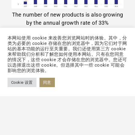
The number of new products is also growing
by the annual growth rate of 33%
从美容品跨界成”超级食品”
本网站使用 cookie 来改善您浏览网站时的体验。其中，分
类为必要的 cookie 存储在您的浏览器中，因为它们对于网
近年来，胶原蛋白已经跨界到食品饮料行业
站的基本功能的运行至关重要。我们还使用第三方 cookie
来帮助我们分析和了解您如何使用本网站。只有在您同意
中，其强大的修复功能让它迅速成为深受欢迎
的情况下，这些 cookie 才会存储在您的浏览器中。您还可
的“超级食品”。目前膳食营养品是功能性胶原
以选择退出这些 cookie。但选择其中一些 cookie 可能会
影响您的浏览体验。
蛋白应用的最大类别，甜食、运动营养品、软
Cookie 设置
同意
饮料和谷物类产品稳步上升，2017 年北美
26% 膳食营养品以及 25% 点心/ 糖果中有含有
胶原蛋白，欧洲有 28% 运动营养品、拉丁美
洲有 26% 谷物产品中都含有胶原蛋白，亚洲
目前在各类产品中胶原蛋白占 7%-11%，比例
还在持续上升当中。