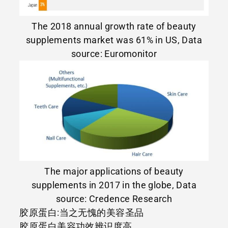
The 2018 annual growth rate of beauty
supplements market was 61% in US, Data
source: Euromonitor
The major applications of beauty
supplements in 2017 in the globe, Data
source: Credence Research
胶原蛋白:当之无愧的美容圣品
胶原蛋白美容功效辨识度高