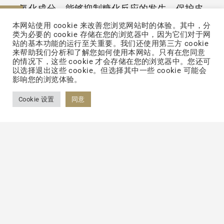
氧化成分，能够抑制糖化反应的发生，保护皮
联络我们
肤免受外界环境的损害。这款饮品口感清爽，
本网站使用 cookie 来改善您浏览网站时的体验。其中，分
类为必要的 cookie 存储在您的浏览器中，因为它们对于网
易于吸收，是广大女性保养肌肤、保持青春活
站的基本功能的运行至关重要。我们还使用第三方 cookie
来帮助我们分析和了解您如何使用本网站。只有在您同意
力的不错选择。
的情况下，这些 cookie 才会存储在您的浏览器中。您还可
以选择退出这些 cookie。但选择其中一些 cookie 可能会
影响您的浏览体验。
大江生医|上海百岳特通过多样化的产品形式
和丰富的功能选择，满足了不同消费者的需
Cookie 设置
同意
求，赢得了市场的广泛认可。未来，随着消费
者对健康和美容需求的进一步提升，大江生
医|上海百岳特胶原蛋白将继续研发和创新，
为消费者带来更多优质的胶原蛋白产品，为健
康产业贡献自己的力量。