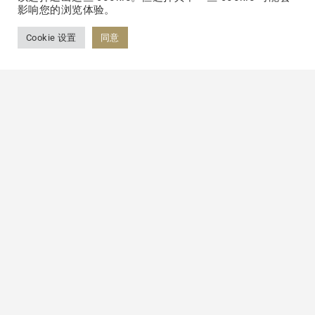
场的过程都精益求精。正因如此，百岳特的产
影响您的浏览体验。
品和服务赢得了包括欧美、亚洲在内的全球客
Cookie 设置
同意
户的广泛认可，与全球1400多家企业建立了
长期稳定的合作伙伴关系。这不仅是对其专业
能力和创新精神的肯定，更是对其可靠品质与
服务承诺的信任。
上海百岳特正以科技的力量推动着健康产业的
持续进步，通过不断的研发投入与技术创新，
百岳特不仅为企业客户创造了巨大的市场价
值，更为全球消费者的健康生活带来了更多可
能。在这个充满挑战与机遇的时代，百岳特正
携手全球合作伙伴，共同开创健康科技的新历
程。