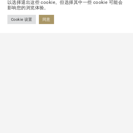
以选择退出这些 cookie。但选择其中一些 cookie 可能会
泛应用前景的产品，开发了多款不含动物成
影响您的浏览体验。
分、低碳排放、永续的保健品。这种创新能力
Cookie 设置
同意
不仅体现在基础原料的研发，更延伸至美容护
肤、体重管理、健康管理等诸多终端消费品领
域，实现从实验室研究成果向实际应用场景的
有效转化。
TCI生物官网还展示了其完善的产业链整合能
力，从基础原料到OEM/ODM代工生产，皆能
提供一站式的解决方案。无论是定制化的保健
食品还是市场热门的新产品，TCI都能够高效
地完成从概念到生产的全过程，并确保产品合
规上市，满足全球65个国家和地区消费者的多
元化需求。