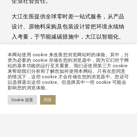
企业社会责任。
大江生医提供全球零时差一站式服务，从产品
设计、原物料采购及包装设计皆把环境永续纳
入考量，于节能减碳措施中，大江以智能化、
自动化生产设备，强化绿色制造，推动绿色供
联络我们
本网站使用 cookie 来改善您浏览网站时的体验。其中，分
应链与绿色产品，宣示接轨国际与落实永续经
类为必要的 cookie 存储在您的浏览器中，因为它们对于网
站的基本功能的运行至关重要。我们还使用第三方 cookie
营的决心。除数度获得外界肯定，大江生医于
来帮助我们分析和了解您如何使用本网站。只有在您同意
企业内部积极推行ESG理念不间断，作为永续
的情况下，这些 cookie 才会存储在您的浏览器中。您还可
以选择退出这些 cookie。但选择其中一些 cookie 可能会
优秀标竿企业，大江生医以“加入并改善消费
影响您的浏览体验。
者生活”为使命，全面深植绿色体质，携手供
Cookie 设置
同意
应链与产业伙伴迎向永续未来，持续打造永续
新商业模式。