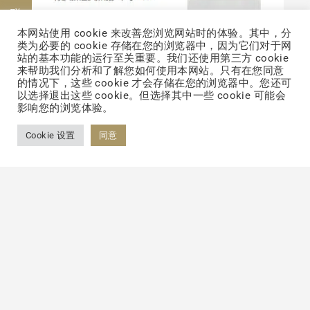
联络我们
本网站使用 cookie 来改善您浏览网站时的体验。其中，分
类为必要的 cookie 存储在您的浏览器中，因为它们对于网
在呼吸道健康守护方面，大江生医的深呼吸清
站的基本功能的运行至关重要。我们还使用第三方 cookie
来帮助我们分析和了解您如何使用本网站。只有在您同意
肺益菌饮堪称“肺部卫士”。产品核心成分
的情况下，这些 cookie 才会存储在您的浏览器中。您还可
以选择退出这些 cookie。但选择其中一些 cookie 可能会
TCI357瑞士乳杆菌源自梨子筛选，能分泌特
影响您的浏览体验。
殊物质修复呼吸道组织，促进巨噬细胞对
Cookie 设置
同意
PM2.5的清除能力。此外，搭配桔梗、百合、
沙棘等天然植萃，进一步强化清肺与免疫提升
功效。针对呼吸道不适、易干咳的上班族，饮
用8周后，86%的受试者呼吸顺畅度、肺活量
及咳嗽状况均得到显著改善，为长期处于污染
环境中的男性提供了有效的呼吸道养护方案。
从传统古方中汲取灵感，在现代科研中突破创
新，男性保健代工厂家大江生医以多元化的产