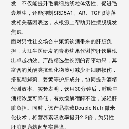
发：不仅能提升毛囊细胞线粒体活性、促进毛
囊增生，还能抑制SRD5A1、AR、TGF-β等落
发相关基因表达，从根源上帮助男性摆脱脱发
焦虑。
面对男性社交场合中频繁饮酒带来的肝脏负
担，大江生医研发的青枣幼果代谢护肝饮展现
出卓越功效。产品精选生长期的青枣幼果，其
富含的黄酮类抗氧化物质可减少肝细胞损伤，
搭配朝鲜蓟、姜黄等护肝成分，协同提升酒精
代谢效率。实验表明，饮用30分钟后，呼吸中
酒精浓度可降低，有效缓解宿醉不适，减轻肝
脏负担。同时，该产品搭载Double Nutri微米
化技术，将营养素吸收率提升2.3倍，为男性
肝脏健康筑起坚实屏障。